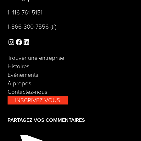
(opens telephone link)
1-416-761-5151
(opens telephone link)
1-866-300-7556
(tf)
Instagram
Facebook
LinkedIn
Trouver une entreprise
Histoires
Événements
À propos
Contactez-nous
INSCRIVEZ-VOUS
(opens in a new tab)
PARTAGEZ VOS COMMENTAIRES