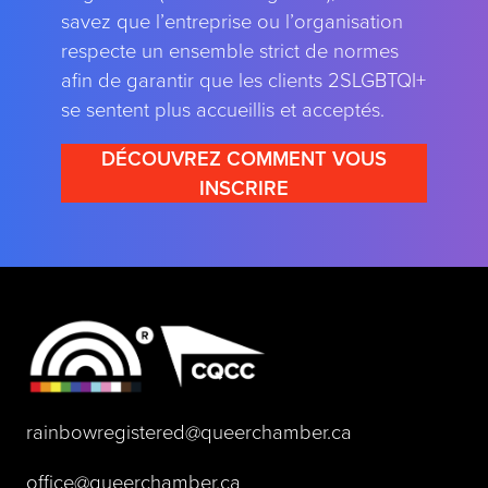
savez que l’entreprise ou l’organisation
respecte un ensemble strict de normes
afin de garantir que les clients 2SLGBTQI+
se sentent plus accueillis et acceptés.
DÉCOUVREZ COMMENT VOUS
INSCRIRE
(opens default 
rainbowregistered@queerchamber.ca
(opens default email app)
office@queerchamber.ca