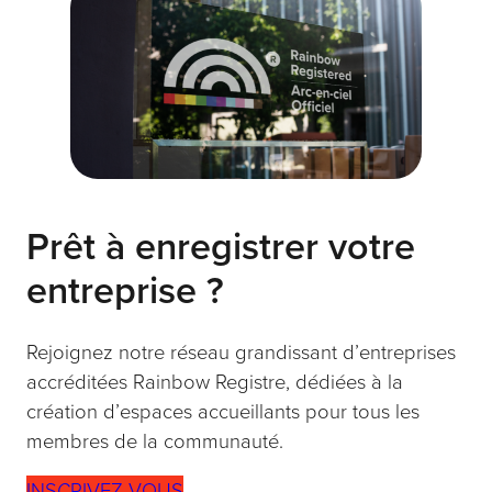
Penticton, la Colombie-Britannique
VOIR LE PROFIL
Services professionnels et sociaux
Prêt à enregistrer votre
ACA & Prolang –
Language Training |
entreprise ?
Formation Linguistique
Rejoignez notre réseau grandissant d’entreprises
Quebec, le Québec
accréditées Rainbow Registre, dédiées à la
VOIR LE PROFIL
création d’espaces accueillants pour tous les
membres de la communauté.
INSCRIVEZ-VOUS