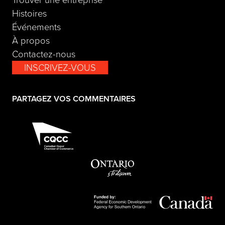
Histoires
Hébergement
Événements
À propos
Accent Inns Kamloops
Contactez-nous
INSCRIVEZ-VOUS
Kamloops, la Colombie-Britannique
VOIR LE PROFIL
(opens in a new tab)
PARTAGEZ VOS COMMENTAIRES
Hébergement
Accent Inns Kelowna
Kelowna, la Colombie-Britannique
VOIR LE PROFIL