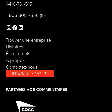
(opens telephone link)
1-416-761-5151
(opens telephone link)
1-866-300-7556
(tf)
Instagram
Facebook
LinkedIn
Trouver une entreprise
Histoires
Événements
À propos
Contactez-nous
INSCRIVEZ-VOUS
(opens in a new tab)
PARTAGEZ VOS COMMENTAIRES