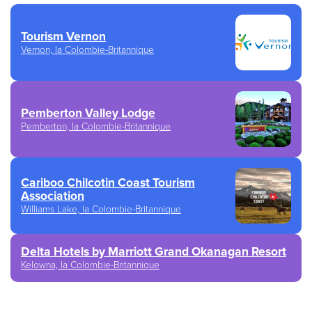
Tourism Vernon
Vernon, la Colombie-Britannique
Pemberton Valley Lodge
Pemberton, la Colombie-Britannique
Cariboo Chilcotin Coast Tourism
Association
Williams Lake, la Colombie-Britannique
Delta Hotels by Marriott Grand Okanagan Resort
Kelowna, la Colombie-Britannique