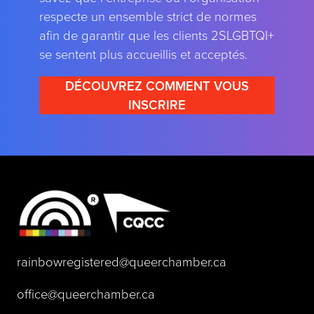
respecte un ensemble strict de normes
afin de garantir que les clients 2SLGBTQI+
se sentent plus accueillis et acceptés.
DÉCOUVREZ COMMENT VOUS
INSCRIRE
(opens default 
rainbowregistered@queerchamber.ca
(opens default email app)
office@queerchamber.ca